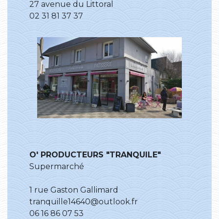
27 avenue du Littoral
02 31 81 37 37
O' PRODUCTEURS "TRANQUILE"
Supermarché
1 rue Gaston Gallimard
tranquille14640@outlook.fr
06 16 86 07 53